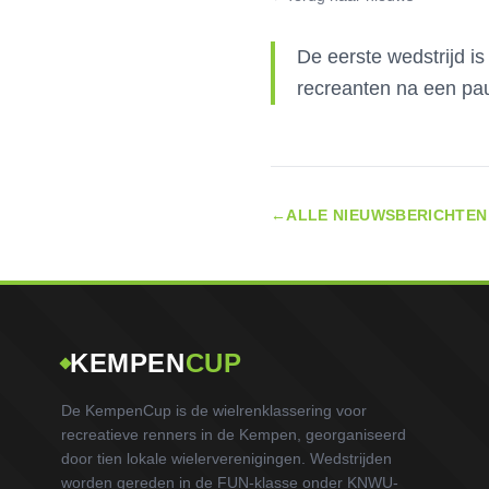
De eerste wedstrijd i
recreanten na een pa
←
ALLE NIEUWSBERICHTEN
KEMPEN
CUP
De KempenCup is de wielrenklassering voor
recreatieve renners in de Kempen, georganiseerd
door tien lokale wielerverenigingen. Wedstrijden
worden gereden in de FUN-klasse onder KNWU-