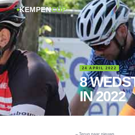
KEMPEN
CUP
24 APRIL 2022
8 WEDS
IN 2022
←
Terug naar nieuws