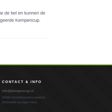
aar de bel en kunnen de
begeerde Kempencup.
CONTACT & INFO
info@kempencup.nl
KNWU licentiehouders verplicht.
Deelname op eigen risico.