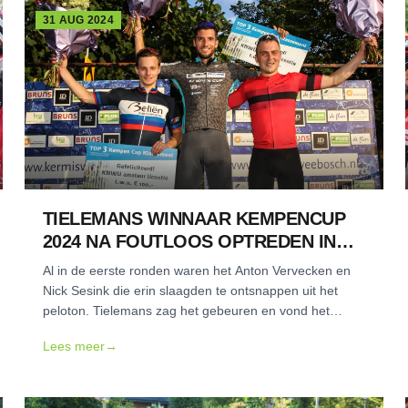
31 AUG 2024
TIELEMANS WINNAAR KEMPENCUP
2024 NA FOUTLOOS OPTREDEN IN
WEEBOSCH
Al in de eerste ronden waren het Anton Vervecken en
Nick Sesink die erin slaagden te ontsnappen uit het
peloton. Tielemans zag het gebeuren en vond het
prima — de twee waren geen bedreiging voor zijn
Lees meer
→
klassement.