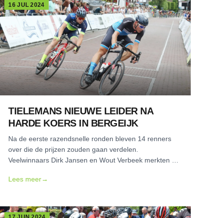
16 JUL 2024
TIELEMANS NIEUWE LEIDER NA
HARDE KOERS IN BERGEIJK
Na de eerste razendsnelle ronden bleven 14 renners
over die de prijzen zouden gaan verdelen.
Veelwinnaars Dirk Jansen en Wout Verbeek merkten al
snel dat het niveau ietsje hoger lag dan verwacht.
Lees meer
→
17 JUN 2024