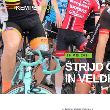
KEMPEN
CUP
26 MEI 2024
STRIJD
IN VEL
←
Terug naar nieuws