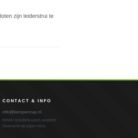
ten zijn leiderstrui te
CONTACT & INFO
info@kempencup.nl
KNWU licentiehouders verplicht.
Deelname op eigen risico.