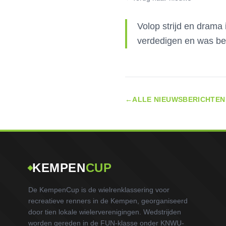
Volop strijd en drama 
verdedigen en was be
←
ALLE NIEUWSBERICHTEN
KEMPEN
CUP
De KempenCup is de wielrenklassering voor
recreatieve renners in de Kempen, georganiseerd
door tien lokale wielerverenigingen. Wedstrijden
worden gereden in de FUN-klasse onder KNWU-