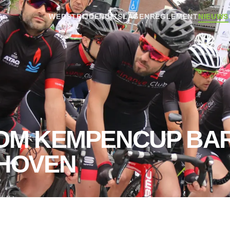
WEDSTRIJDEN
UITSLAGEN
REGLEMENT
NIEUWS
 OM KEMPENCUP BA
DHOVEN