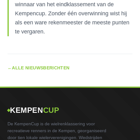
winnaar van het eindklassement van de
Kempencup. Zonder één overwinning wist hij
als een ware rekenmeester de meeste punten
te vergaren.
←
ALLE NIEUWSBERICHTEN
KEMPEN
CUP
De KempenCup is de wielrenklassering voor
recreatieve renners in de Kempen, georganiseerd
door tien lokale wielerverenigingen. Wedstrijden