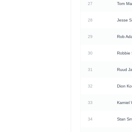
27
Tom Ma
28
Jesse S
29
Rob Ad
30
Robbie 
31
Ruud J
32
Dion Ko
33
Kamiel 
34
Stan Sm