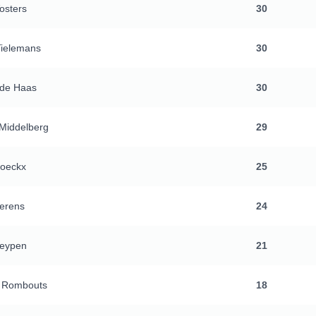
osters
30
 Tielemans
30
 de Haas
30
Middelberg
29
roeckx
25
erens
24
Geypen
21
o Rombouts
18