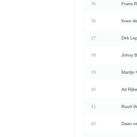
35
Frans 
36
Koen de
37
Dirk Le
38
Johny 
39
Martijn
40
Ad Rijk
41
Ruud V
42
Daan va