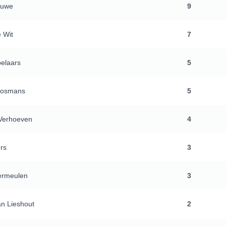
Ruwe
9
 Wit
7
pelaars
5
Bosmans
5
 Verhoeven
4
ers
3
ermeulen
3
n Lieshout
2