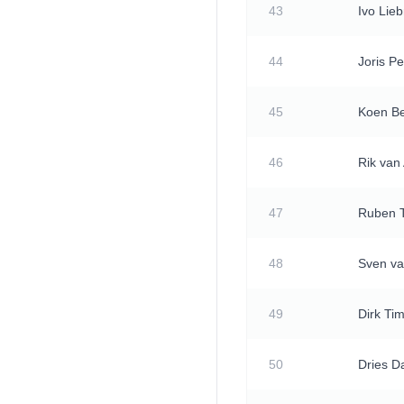
43
Ivo Lieb
44
Joris P
45
Koen Be
46
Rik van
47
Ruben T
48
Sven va
49
Dirk T
50
Dries D