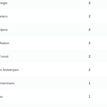
regts
2
eeters
2
ijens
2
 Aaken
2
roost
2
n Antwerpen
2
immermans
1
as
1