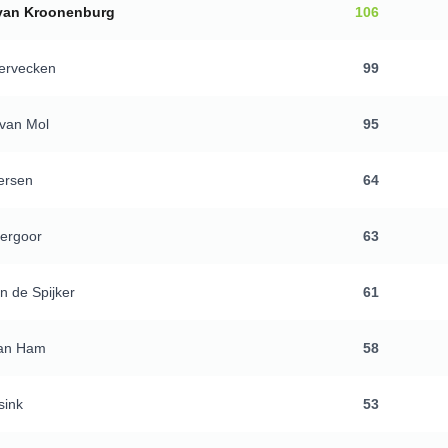
van Kroonenburg
106
ervecken
99
van Mol
95
ersen
64
ergoor
63
n de Spijker
61
van Ham
58
sink
53