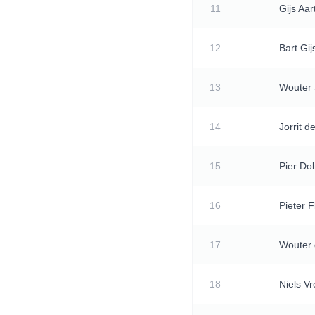
11
Gijs Aar
12
Bart Gij
13
Wouter
14
Jorrit d
15
Pier Do
16
Pieter 
17
Wouter
18
Niels Vr