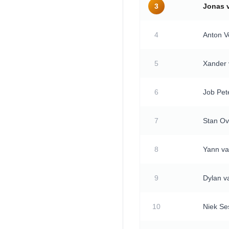
3
Jonas 
4
Anton V
5
Xander 
6
Job Pet
7
Stan Ov
8
Yann va
9
Dylan 
10
Niek Se