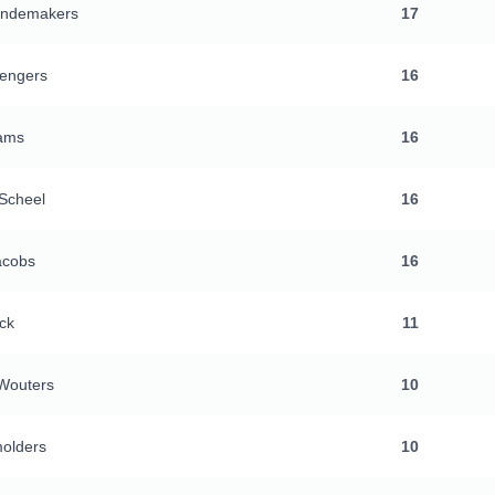
ndemakers
17
engers
16
ams
16
Scheel
16
acobs
16
ck
11
Wouters
10
olders
10