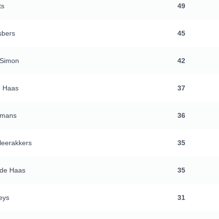
ts
49
sbers
45
 Simon
42
e Haas
37
lmans
36
Fleerakkers
35
 de Haas
35
eys
31