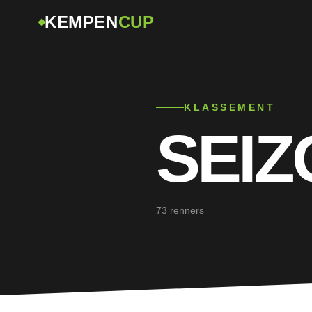
KEMPEN
CUP
KLASSEMENT
SEI
73 renners