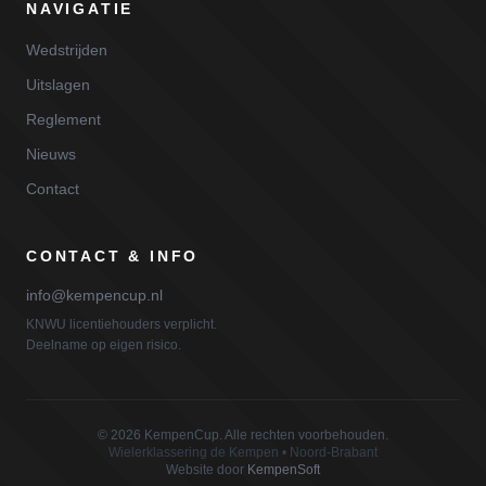
NAVIGATIE
Wedstrijden
Uitslagen
Reglement
Nieuws
Contact
CONTACT & INFO
info@kempencup.nl
KNWU licentiehouders verplicht.
Deelname op eigen risico.
©
2026
KempenCup. Alle rechten voorbehouden.
Wielerklassering de Kempen • Noord-Brabant
Website door
KempenSoft