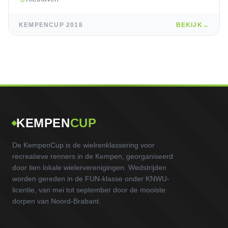
KEMPENCUP
2018
BEKIJK
→
KEMPEN
CUP
De KempenCup is de wielrenklassering voor
recreatieve renners in de Kempen, georganiseerd
door tien lokale wielerverenigingen. Wedstrijden
worden gereden in de FUN-klasse onder KNWU-
licentie, van mei tot september door de mooiste
dorpen van Noord-Brabant.